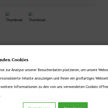
 m² befindet sich in der Ortschaft Rieding nahe dem
nden Cookies
 St. Stefan im Lavanttal in Kärnten.
ese zur Analyse unserer Besucherdaten platzieren, um unsere Webse
rhandene Freizeitwohnsitzwidmung (Zweitwohnsitztauglich)
ersonalisierte Inhalte anzuzeigen und Ihnen ein großartiges Websei
r weitere Informationen zu den von uns verwendeten Cookies öffnen
den und ist erschlossen. Die Infrastruktur Wasser, Strom
ndstücksgrenze.
.
ß ca. 1310 m² ebenfalls käuflich erwerben..