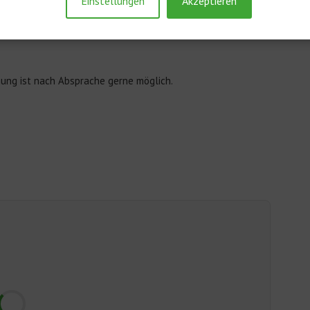
Einstellungen
Akzeptieren
e Ihr Urlaubs- und Feriendomizil zu verwirklichen.
tigung ist nach Absprache gerne möglich.