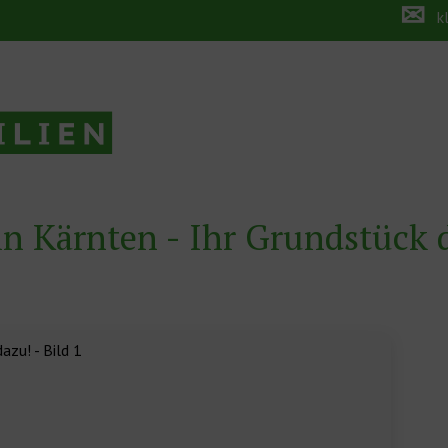
✉
k
 in Kärnten - Ihr Grundstück 