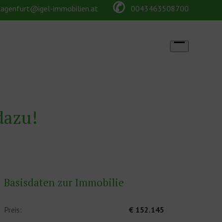
✆
lagenfurt@igel-immobilien.at
0043463508700
Open
menu
dazu!
Basisdaten zur Immobilie
Preis:
€ 152.145