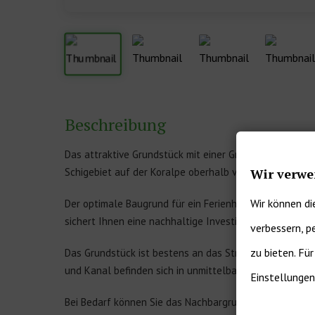
Beschreibung
Das attraktive Grundstück mit einer Größe von ca. 1450
Wir verwe
Schigebiet auf der Koralpe oberhalb von Wolfsberg und
Wir können di
Der optimale Baugrund für ein Ferienhäuschen. Die vo
sichert Ihnen eine nachhaltige Investition.
verbessern, p
zu bieten. Fü
Das Grundstück ist bestens an das Straßennetz angebun
und Kanal befinden sich in unmittelbarer Nähe zur Gru
Einstellungen
Bei Bedarf können Sie das Nachbargrundstück im Ausma