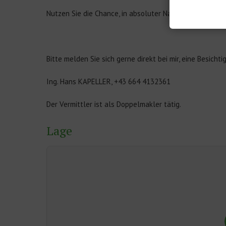
Nutzen Sie die Chance, in absoluter Natur- und Ruhelag
Bitte melden Sie sich gerne direkt bei mir, eine Besich
Ing. Hans KAPELLER, +43 664 4132361
Der Vermittler ist als Doppelmakler tätig.
Lage