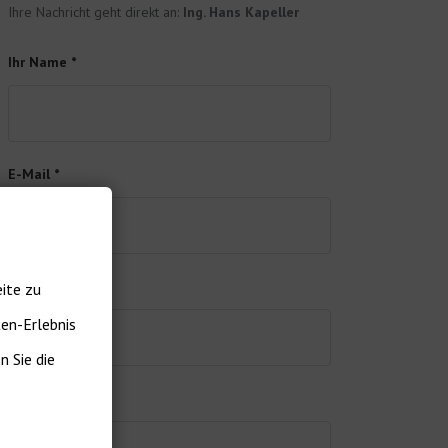
Ihre Nachricht geht direkt an:
Ing. Hans Kapeller
Ihr Name *
E-Mail *
Telefon
ite zu
ten-Erlebnis
 Sie die
Nachricht *