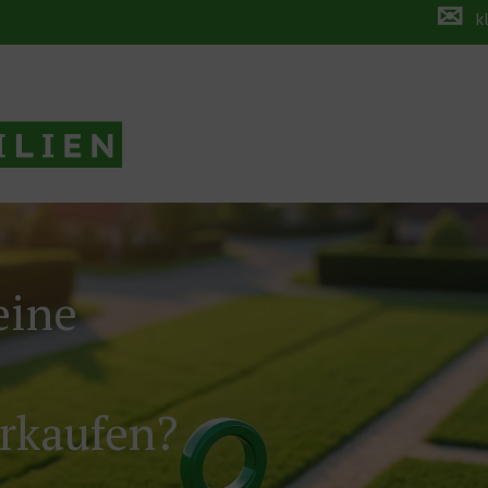
✉
k
eine
erkaufen?