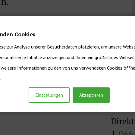
ch.
Klagenfurt und Umgebung
ng zum bestmöglichen
nden Cookies
ese zur Analyse unserer Besucherdaten platzieren, um unsere Webse
g
ersonalisierte Inhalte anzuzeigen und Ihnen ein großartiges Websei
rer Immobilie
r weitere Informationen zu den von uns verwendeten Cookies öffnen
.
ragen und den ersten
Einstellungen
Akzeptieren
en Verkauf machen:
Direk
T.
066