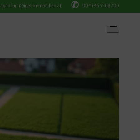
✆
lagenfurt@igel-immobilien.at
0043463508700
Open
menu