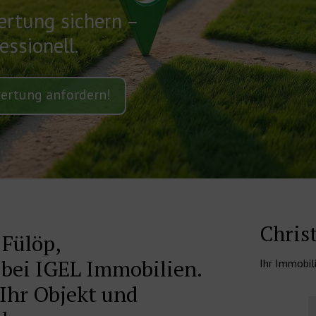
ertung sichern –
ssionell.
ertung anfordern!
Chris
 Fülöp,
bei IGEL Immobilien.
Ihr Immobil
 Ihr Objekt und