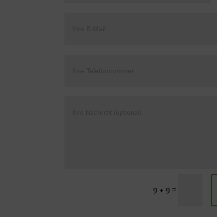
=
9 + 9