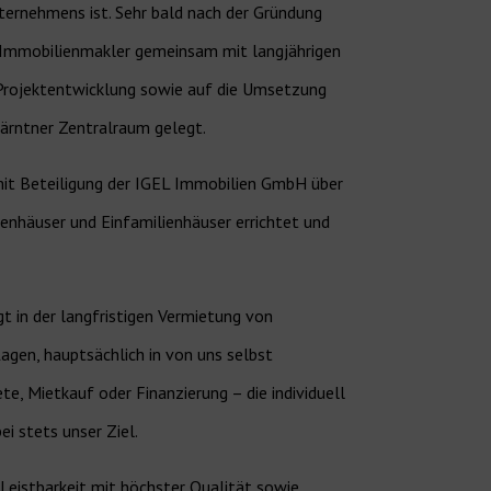
nternehmens ist. Sehr bald nach der Gründung
 Immobilienmakler gemeinsam mit langjährigen
Projektentwicklung sowie auf die Umsetzung
ärntner Zentralraum gelegt.
it Beteiligung der IGEL Immobilien GmbH über
häuser und Einfamilienhäuser errichtet und
gt in der langfristigen Vermietung von
gen, hauptsächlich in von uns selbst
e, Mietkauf oder Finanzierung – die individuell
i stets unser Ziel.
 Leistbarkeit mit höchster Qualität sowie