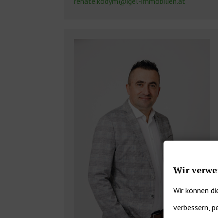
renate.kodym@igel-immobilien.at
Wir verwe
Wir können di
verbessern, p