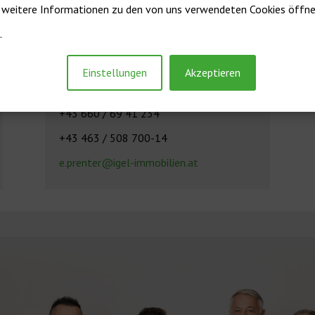
r weitere Informationen zu den von uns verwendeten Cookies öffnen
.
Elisabeth Prenter, MBA
Einstellungen
Akzeptieren
Assistentin der Geschäftsführung
+43 660 / 69 41 234
+43 463 / 508 700-14
e.prenter@igel-immobilien.at