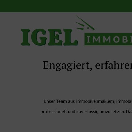
Skip
to
content
Engagiert, erfahr
Unser Team aus Immobilienmaklern, Immobili
professionell und zuverlässig umzusetzen. Dab