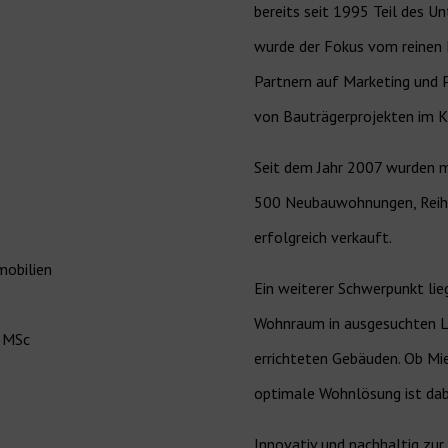
bereits seit 1995 Teil des U
wurde der Fokus vom reinen
Partnern auf Marketing und 
von Bauträgerprojekten im K
Seit dem Jahr 2007 wurden m
500 Neubauwohnungen, Reihen
erfolgreich verkauft.
obilien
Ein weiterer Schwerpunkt lie
Wohnraum in ausgesuchten La
, MSc
errichteten Gebäuden. Ob Miet
optimale Wohnlösung ist dabe
Innovativ und nachhaltig zur