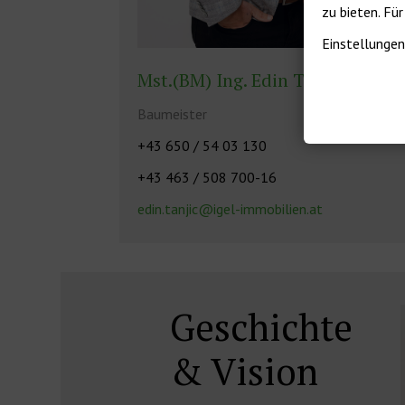
zu bieten. Fü
Einstellungen
Mst.(BM) Ing. Edin Tanjić
Baumeister
+43 650 / 54 03 130
+43 463 / 508 700-16
edin.tanjic@igel-immobilien.at
Geschichte
& Vision