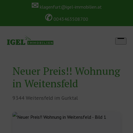
✉
Skip
klagenfurt@igel-immobilien.at
✆
to
0043463508700
content
Open
menu
Neuer Preis!! Wohnung
in Weitensfeld
9344 Weitensfeld im Gurktal