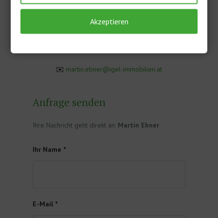
Martin Ebner
Akzeptieren
Zertifizierter Immobilienmakler-Assisent
📞
+436642127847
✉️
martin.ebner@igel-immobilien.at
Anfrage senden
Ihre Nachricht geht direkt an:
Martin Ebner
Ihr Name *
E-Mail *