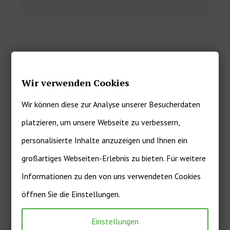
Basisdaten zur Immobilie
Wir verwenden Cookies
Preis:
€ 115.000
Wir können diese zur Analyse unserer Besucherdaten
Fläche:
ca. 74 m²
platzieren, um unsere Webseite zu verbessern,
personalisierte Inhalte anzuzeigen und Ihnen ein
großartiges Webseiten-Erlebnis zu bieten. Für weitere
Kontaktieren Sie uns
Informationen zu den von uns verwendeten Cookies
öffnen Sie die Einstellungen.
Einstellungen