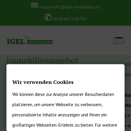
✉
Skip
klagenfurt@igel-immobilien.at
✆
to
0043463508700
content
Open
menu
Immobilienangebot
90
95
KL
VI
August 24, 2025
admin
Uncategorized
Wir verwenden Cookies
0 Kommentare
Wir können diese zur Analyse unserer Besucherdaten
Kr
Ita
Mehr Lesen
platzieren, um unsere Webseite zu verbessern,
Pl
St
personalisierte Inhalte anzuzeigen und Ihnen ein
1
14
großartiges Webseiten-Erlebnis zu bieten. Für weitere
+4
+4