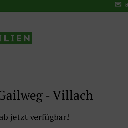
✉
k
ailweg - Villach
 jetzt verfügbar!