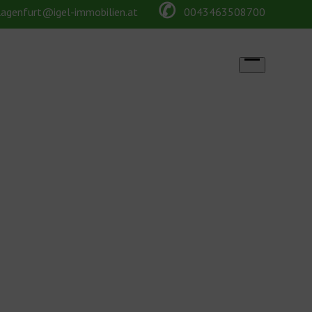
✆
lagenfurt@igel-immobilien.at
0043463508700
Open
menu